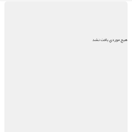
هيچ موردي يافت نشد