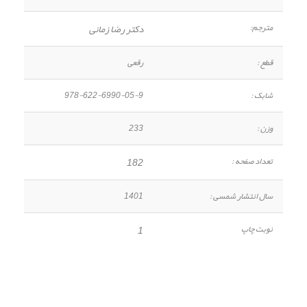
مترجم:
دکتر رضا زمانی
قطع :
رقعی
شابک :
978-622-6990-05-9
وزن :
233
تعداد صفحه :
182
سال انتشار شمسی :
1401
نوبت چاپ
1