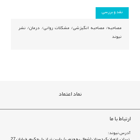
نقد و بررسی
مصاحبه/ مصاحبه انگیزشی/ مشکلات روانی/ درمان/ نشر
نیوند
نماد اعتماد
ارتباط با ما
آدرس نیوند:
تهران. اتوبان کردستان (شمال به جنوب). پایین تر از پل حکیم. خیابان 27