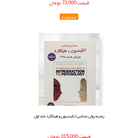
قيمت
72,000
تومان
زمینه روان شناسی اتکینسون و هیلگارد جلد اول
قيمت
315,000
تومان