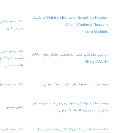
Study of
دكتر محمود قاضي طباطبايي
85-103
18
علي عسگري
دكتر رضا رستمي
بررسي مقدماتي دقت تشخيصي مقياس‌هاي AAS،
مسعود نصرت­آبادي
19
11-28
فاطمه محمدي
ي
دكتر منصوره نيکوگفتار
19
79-92
م مثبت و
جعفر حسني
19
29-48
ي تهران
دكتر محمدعلي بشارت
19
49-67