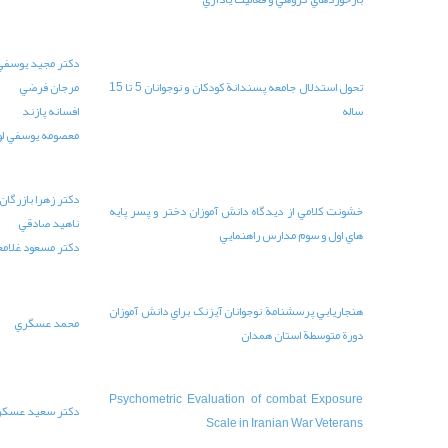
دکتر مجيد يوسفي لويه
تحول استدلال جامعه پسندانة کودکان و نوجوانان 5 تا 15
مرجان فرضي
30-41
14
افسانه پازند
معصومه يوسفي لويه
دکتر زهرا بازرگان
 پسر پايه
ناهيد صادقي
14
7-29
دکتر مسعود غلامعلي لواساني
نش آموزان
محمد عسگري
14
65-80
Psychom
دكتر سعيد عسكري
14
58-64