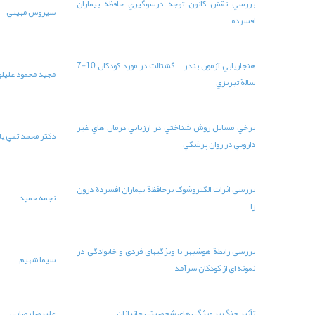
 بيماران
سيروس مبيني
3
11-25
هنجاريابي آزمون بندر _ گشتالت در مورد کودکان 10-7
مجيد محمود عليلو
3
33-45
 هاي غير
دکتر محمد تقي ياسمي
4
70-80
سردة درون
نجمه حميد
4
13-23
نوادگي در
سيما شهيم
4
45-61
عليرضا رضايي
4
62-69