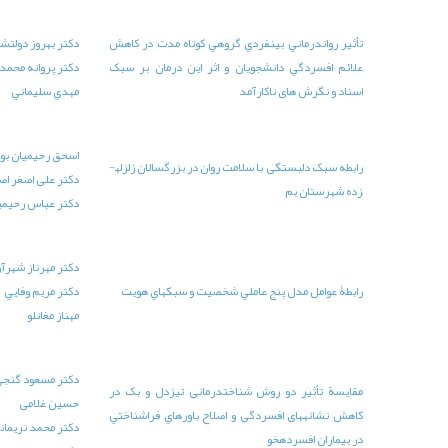
ت در کاهش
دکتر بهروز دولتشاهي
ن بر سبک
دکتر پروانه محمدخاني
21
41-65
مهدي سليماني
اسحق رحيميان بوگر
رابطه سبک دلبستگی با سلامت روان در بزرگسالان زلزله­
دكتر علی اصغر اصغرنژادفريد
21
27-40
دکتر عباس رحيمی­نژاد
دكتر مهرناز شهرآراي
ي هويت
دكتر مريم وفايي
21
79-94
مهناز مغانلو
دکتر مسعود گنجی
 و بک در
حسين غلامی
فراشناختي
21
11-26
دکتر محمد نريمانی