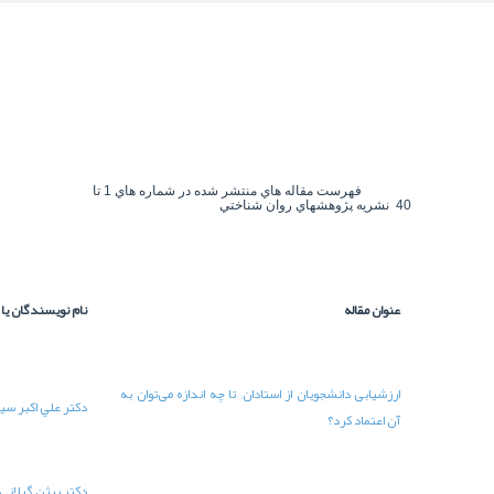
فهرست مقاله هاي منتشر شده در شماره هاي 1 تا
شماره
نام نويسندگان يا مترجمان
شماره مجله
صفحه
می‌توان به
دکتر علي اکبر سيف
1
12-24
دکتر بيژن گيلاني