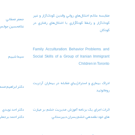
زار و غير
جعفر ممقاني
رفتاري در
19
68-78
غلامحسين جوانمرد
Family A
Social S
سيما شهيم
19
93-108
ان آرتريت
دكتر ابراهيم مسعودنيا
20
11-29
بر مهارت
دکتر احد نويدي
58-81
20
دكتر احمد برجعلي